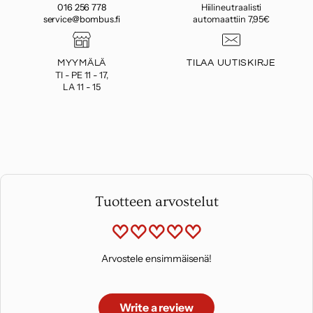
016 256 778
Hiilineutraalisti
service@bombus.fi
automaattiin 7,95€
MYYMÄLÄ
TILAA UUTISKIRJE
TI - PE 11 - 17,
LA 11 - 15
Tuotteen arvostelut
Arvostele ensimmäisenä!
Write a review