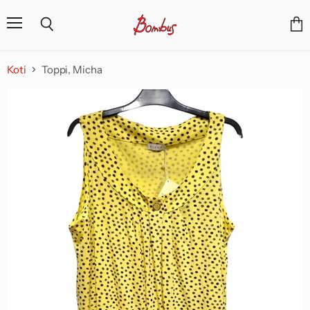
Valikko
Näyt
Haku
osto
Koti
Toppi, Micha