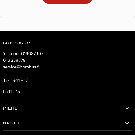
BOMBUS OY
Y-tunnus 0190879-0
016 256 778
service@bombus.fi
Ti - Pe 11 - 17
La 11 - 15
MIEHET
Vaatteet
NAISET
Kengät
Vaatteet