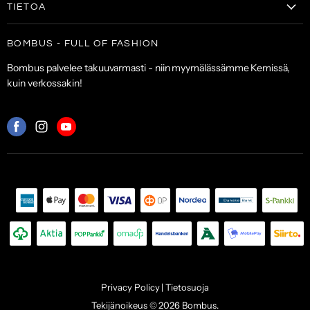
Laukut & lompakot
TIETOA
Naisten kengät
Asusteet
Tilaa uutiskirje
Laukut & lompakot
BOMBUS - FULL OF FASHION
ALE
Asiakaspalvelu
Asusteet
Bombus palvelee takuuvarmasti - niin myymälässämme Kemissä,
Toimitus- ja maksuehdot
kuin verkossakin!
Palautuskäytäntö
Palveluehdot
Mistä
Mistä
Mistä
löydät
löydät
löydät
meidät:
meidät:
meidät:
Facebook
Instagram
Youtube
Privacy Policy | Tietosuoja
Tekijänoikeus © 2026 Bombus.