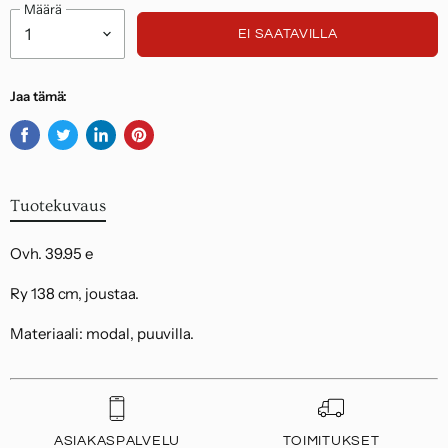
Määrä
EI SAATAVILLA
Jaa tämä:
Jaa
Twiittaa
Jaa
Kiinnitä
Facebookissa
Twitterissä
LinkedInissä
Pinterestiin
Tuotekuvaus
Ovh. 39.95 e
Ry 138 cm, joustaa.
Materiaali: modal, puuvilla.
ASIAKASPALVELU
TOIMITUKSET