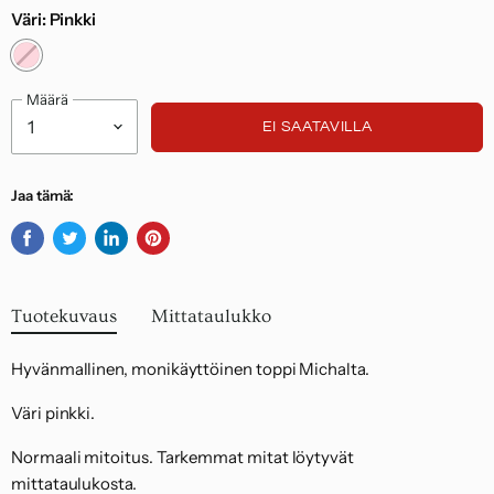
Väri:
Pinkki
Noudatamme kuluttajasuojalakia.
Määrä
EI SAATAVILLA
Jaa tämä:
Jaa
Twiittaa
Jaa
Kiinnitä
Facebookissa
Twitterissä
LinkedInissä
Pinterestiin
Tuotekuvaus
Mittataulukko
Hyvänmallinen, monikäyttöinen toppi Michalta.
Väri pinkki.
Normaali mitoitus. Tarkemmat mitat löytyvät
mittataulukosta.