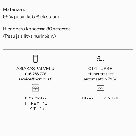
Materiaali:
95 % puuvilla, 5 % elastaani.
Hienopesu koneessa 30 asteessa.
(Pesu ja silitys nurinpäin.)
ASIAKASPALVELU
TOIMITUKSET
016 256 778
Hiilineutraalisti
service@bombus.fi
automaattiin 7,95€
MYYMÄLÄ
TILAA UUTISKIRJE
TI - PE 11 - 17,
LA 11 - 15