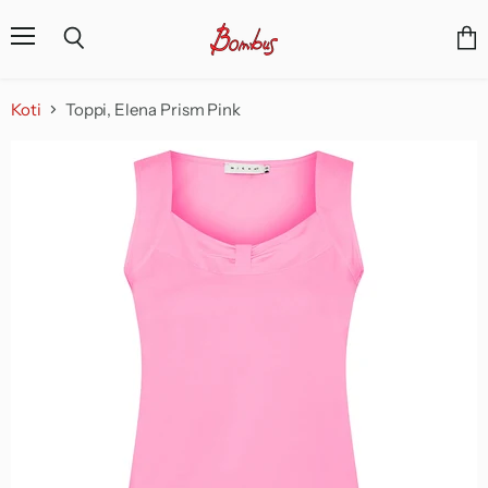
Valikko
Näyt
Haku
osto
Koti
Toppi, Elena Prism Pink