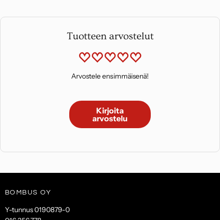
Tuotteen arvostelut
Arvostele ensimmäisenä!
Kirjoita
arvostelu
BOMBUS OY
Y-tunnus 0190879-0