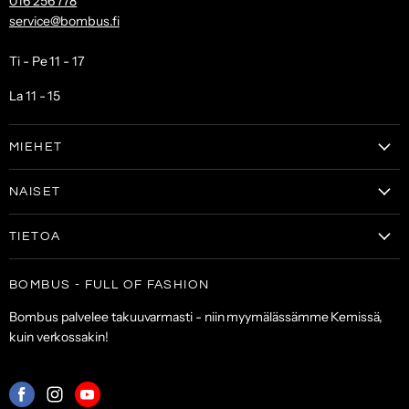
016 256 778
service@bombus.fi
Ti - Pe 11 - 17
La 11 - 15
MIEHET
Vaatteet
NAISET
Kengät
Vaatteet
Laukut & lompakot
TIETOA
Naisten kengät
Asusteet
Tilaa uutiskirje
Laukut & lompakot
BOMBUS - FULL OF FASHION
ALE
Asiakaspalvelu
Asusteet
Bombus palvelee takuuvarmasti - niin myymälässämme Kemissä,
Toimitus- ja maksuehdot
kuin verkossakin!
Palautuskäytäntö
Palveluehdot
Mistä
Mistä
Mistä