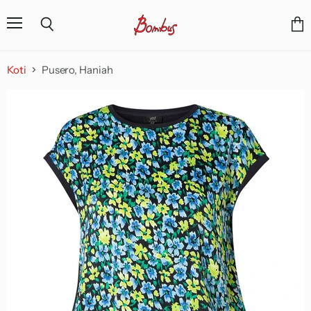
Valikko
Näyt
Haku
osto
Koti
Pusero, Haniah