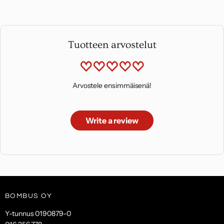
Tuotteen arvostelut
Arvostele ensimmäisenä!
Write a review
BOMBUS OY
Y-tunnus 0190879-0