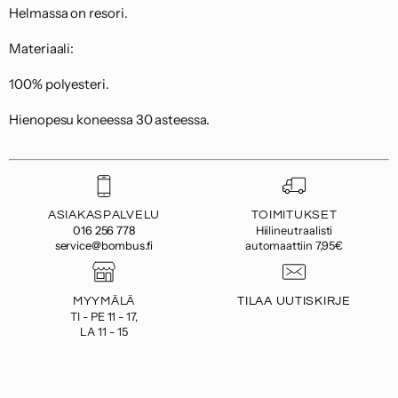
Helmassa on resori.
Materiaali:
100% polyesteri.
Hienopesu koneessa 30 asteessa.
ASIAKASPALVELU
TOIMITUKSET
016 256 778
Hiilineutraalisti
service@bombus.fi
automaattiin 7,95€
MYYMÄLÄ
TILAA UUTISKIRJE
TI - PE 11 - 17,
LA 11 - 15