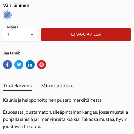
Väri:
Sininen
Noudatamme kuluttajasuojalakia.
Määrä
EI SAATAVILLA
Jaa tämä:
Jaa
Twiittaa
Jaa
Kiinnitä
Facebookissa
Twitterissä
LinkedInissä
Pinterestiin
Tuotekuvaus
Mittataulukko
Kaunis ja helppohoitoinen pusero merkiltä Yesta.
Etuosassa joustamaton, sileäpintainen kangas, jossa mustalla
pohjalla sinisiä ja limenvihreitä kukkia. Takaosa mustaa, hyvin
joustavaa trikoota.