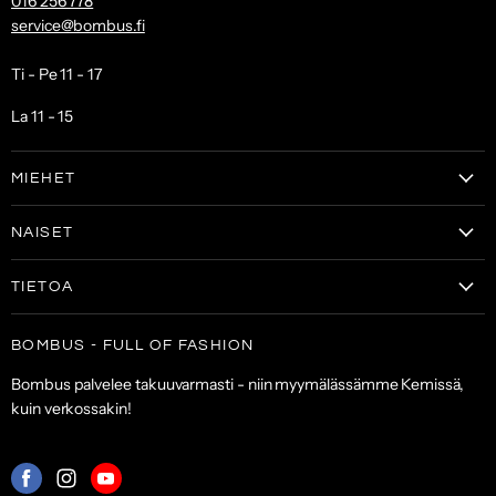
016 256 778
service@bombus.fi
Ti - Pe 11 - 17
La 11 - 15
MIEHET
Vaatteet
NAISET
Kengät
Vaatteet
Laukut & lompakot
TIETOA
Naisten kengät
Asusteet
Tilaa uutiskirje
Laukut & lompakot
BOMBUS - FULL OF FASHION
ALE
Asiakaspalvelu
Asusteet
Bombus palvelee takuuvarmasti - niin myymälässämme Kemissä,
Toimitus- ja maksuehdot
kuin verkossakin!
Palautuskäytäntö
Palveluehdot
Mistä
Mistä
Mistä