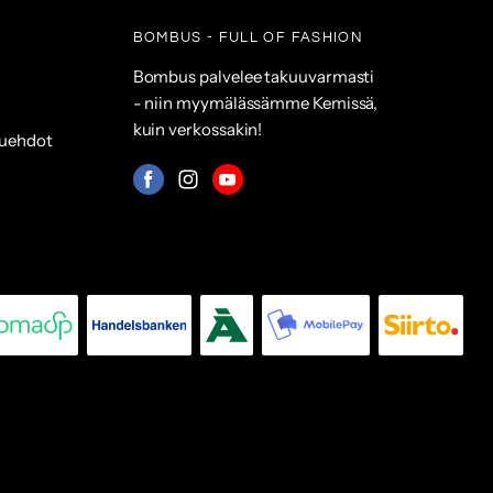
BOMBUS - FULL OF FASHION
Bombus palvelee takuuvarmasti
- niin myymälässämme Kemissä,
kuin verkossakin!
suehdot
Mistä
Mistä
Mistä
löydät
löydät
löydät
meidät:
meidät:
meidät:
Facebook
Instagram
Youtube