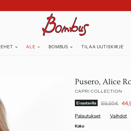
IEHET
ALE
BOMBUS
TILAA UUTISKIRJE
Pusero, Alice R
CAPRI COLLECTION
Alkuperäine
Nyk
Ei saatavilla
89,95€
44,
Palautukset
Vaihdot
Koko