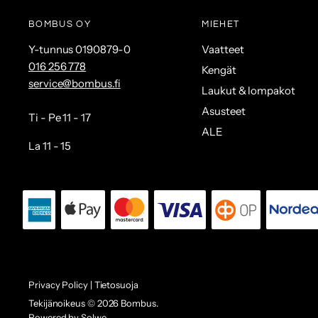
BOMBUS OY
MIEHET
Y-tunnus 0190879-0
Vaatteet
016 256 778
Kengät
service@bombus.fi
Laukut & lompakot
Asusteet
Ti - Pe 11 - 17
ALE
La 11 - 15
Privacy Policy | Tietosuoja
Tekijänoikeus © 2026 Bombus.
Powered by Solwe