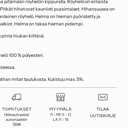
 pitämään röyhelön kippuralla. Röyhelö on erilaista
 Pitkät hihat ovat kauniisti pussimaiset. Hihansuussa on
nlainen röyhelö. Helma on hieman pyöristetty ja
halkiot. Helma on takaa hieman pidempi.
 pinta hiukan kiiltävä.
helö 100 % polyesteri.
teessa.
athan mitat taulukosta. Kutistuu max. 5%.
TOIMITUKSET
MYYMÄLÄ
TILAA
Hiilineutraalisti
TI - PE 11 - 17,
UUTISKIRJE
automaattiin
LA 11 - 15
7,95€