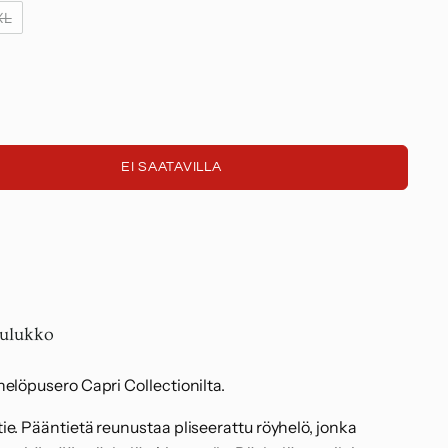
XL
EI SAATAVILLA
X
X
n
n
aulukko
elöpusero Capri Collectionilta.
e. Pääntietä reunustaa pliseerattu röyhelö, jonka