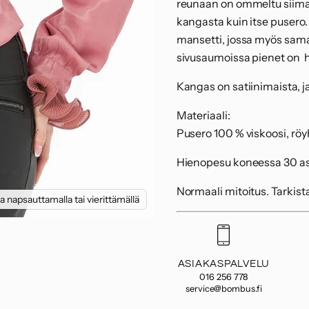
reunaan on ommeltu siimaa
kangasta kuin itse pusero.
mansetti, jossa myös sama
sivusaumoissa pienet on 
Kangas on satiinimaista, ja
Materiaali:
Pusero 100 % viskoosi, röy
Hienopesu koneessa 30 as
Normaali mitoitus. Tarkist
 napsauttamalla tai vierittämällä
ASIAKASPALVELU
016 256 778
service@bombus.fi