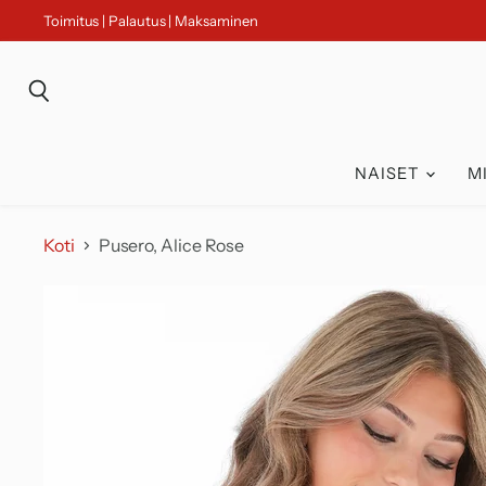
Toimitus | Palautus | Maksaminen
Haku
NAISET
M
Koti
Pusero, Alice Rose