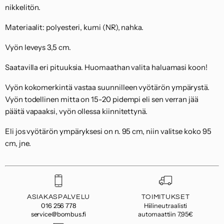
nikkelitön.
Materiaalit: polyesteri, kumi (NR), nahka.
Vyön leveys 3,5 cm.
Saatavilla eri pituuksia. Huomaathan valita haluamasi koon!
Vyön kokomerkintä vastaa suunnilleen vyötärön ympärystä.
Vyön todellinen mitta on 15-20 pidempi eli sen verran jää
päätä vapaaksi, vyön ollessa kiinnitettynä.
Eli jos vyötärön ympäryksesi on n. 95 cm, niin valitse koko 95
cm, jne.
ASIAKASPALVELU
TOIMITUKSET
016 256 778
Hiilineutraalisti
service@bombus.fi
automaattiin 7,95€