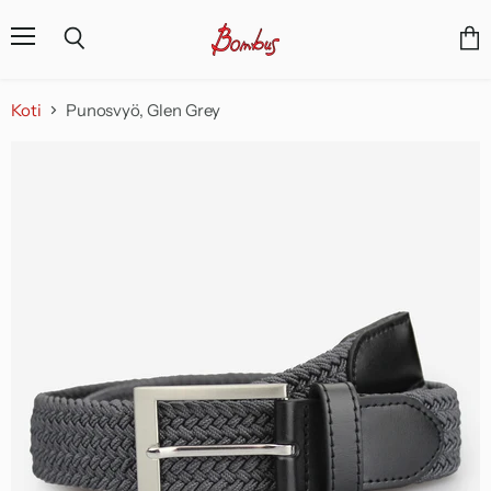
Valikko
Näyt
Haku
osto
Koti
Punosvyö, Glen Grey