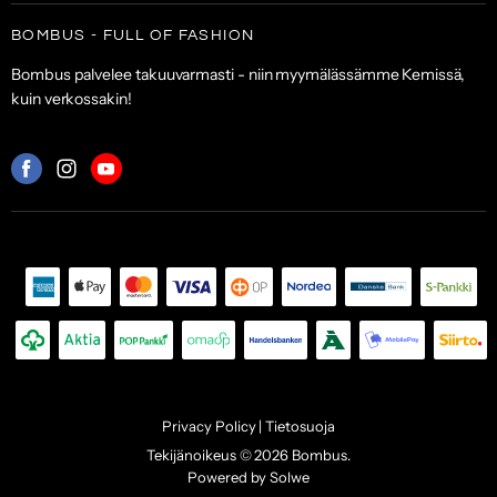
Asusteet
Tilaa uutiskirje
Laukut & lompakot
BOMBUS - FULL OF FASHION
ALE
Asiakaspalvelu
Asusteet
Bombus palvelee takuuvarmasti - niin myymälässämme Kemissä,
Toimitus- ja maksuehdot
kuin verkossakin!
Palautuskäytäntö
Palveluehdot
Mistä
Mistä
Mistä
löydät
löydät
löydät
meidät:
meidät:
meidät:
Facebook
Instagram
Youtube
Privacy Policy | Tietosuoja
Tekijänoikeus © 2026 Bombus.
Powered by Solwe