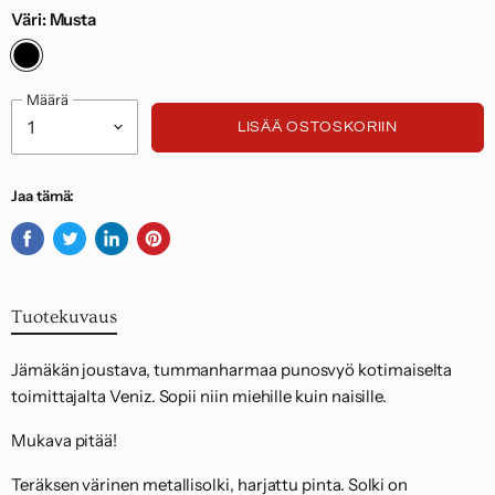
Suomessa 7,95 euroa ja palautukset EU:n
Väri:
Musta
alueelta 14,95 euroa.
Noudatamme kuluttajasuojalakia.
Määrä
LISÄÄ OSTOSKORIIN
Jaa tämä:
Jaa
Twiittaa
Jaa
Kiinnitä
Facebookissa
Twitterissä
LinkedInissä
Pinterestiin
Tuotekuvaus
Jämäkän joustava, tummanharmaa punosvyö kotimaiselta
toimittajalta Veniz. Sopii niin miehille kuin naisille.
Mukava pitää!
Teräksen värinen metallisolki, harjattu pinta. Solki on