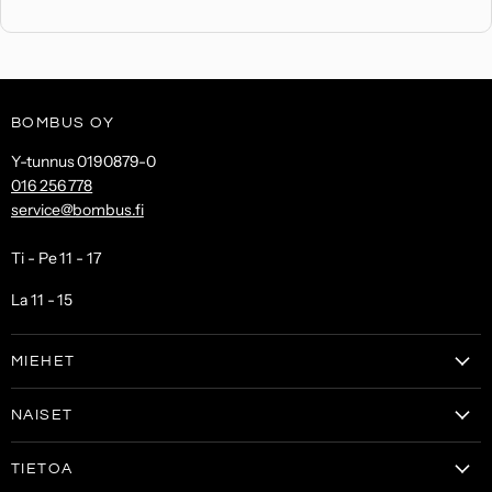
BOMBUS OY
Y-tunnus 0190879-0
016 256 778
service@bombus.fi
Ti - Pe 11 - 17
La 11 - 15
MIEHET
Vaatteet
NAISET
Kengät
Vaatteet
Laukut & lompakot
TIETOA
Naisten kengät