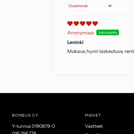
Sort by
Anonymous
Leninki
Mukava, hyvin laskeutuva, re
BOMBUS OY
MIEHET
Y-tunnus 0190879-0
Vaatteet
016 256 778