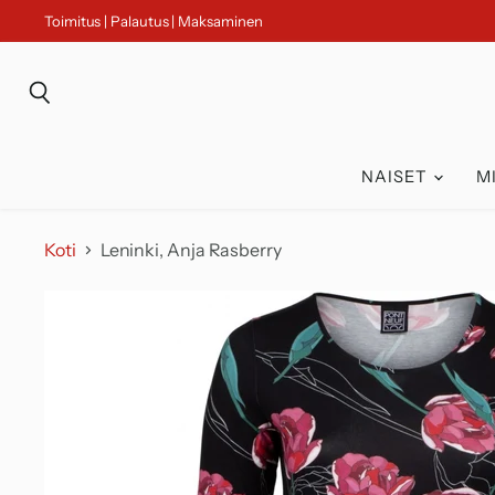
Toimitus | Palautus | Maksaminen
Haku
NAISET
M
Koti
Leninki, Anja Rasberry