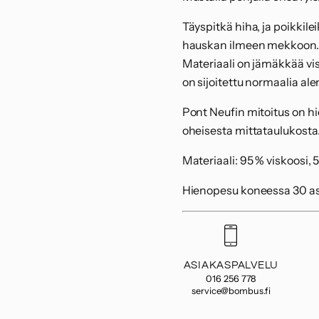
Täyspitkä hiha, ja poikkil
hauskan ilmeen mekkoon.
Materiaali on jämäkkää vis
on sijoitettu normaalia a
Pont Neufin mitoitus on h
oheisesta mittataulukosta
Materiaali: 95 % viskoosi, 
Hienopesu koneessa 30 ast
ASIAKASPALVELU
016 256 778
service@bombus.fi