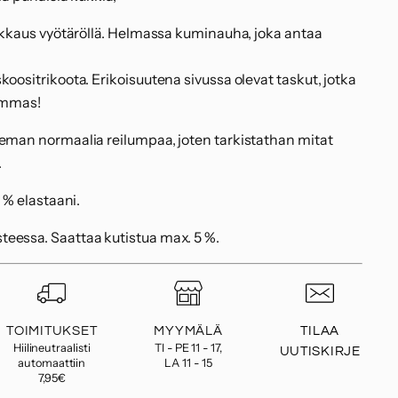
eikkaus vyötäröllä. Helmassa kuminauha, joka antaa
koositrikoota. Erikoisuutena sivussa olevat taskut, jotka
lemmas!
ieman normaalia reilumpaa, joten tarkistathan mitat
.
5 % elastaani.
eessa. Saattaa kutistua max. 5 %.
TOIMITUKSET
MYYMÄLÄ
TILAA
Hiilineutraalisti
TI - PE 11 - 17,
UUTISKIRJE
automaattiin
LA 11 - 15
7,95€