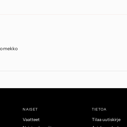
nto mekko
NAISET
TIETOA
Vaatteet
Tilaa uutiskirje