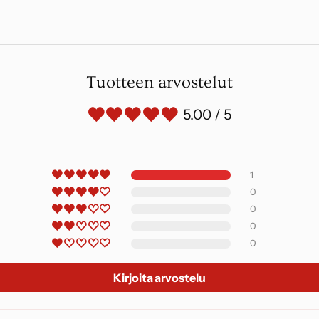
Tuotteen arvostelut
5.00 / 5
1
0
0
0
0
Kirjoita arvostelu