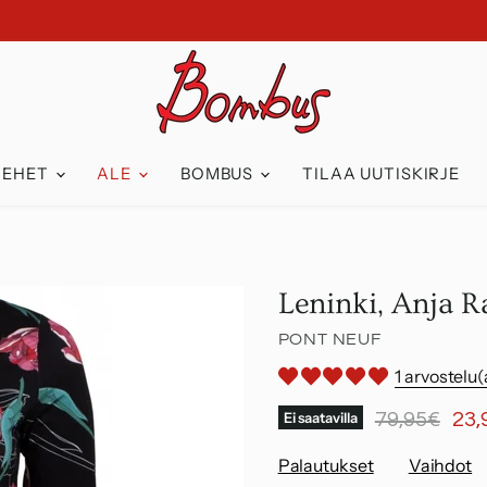
IEHET
ALE
BOMBUS
TILAA UUTISKIRJE
Leninki, Anja R
PONT NEUF
1 arvostelu(
Alkuperäine
Nyk
Ei saatavilla
79,95€
23,
Palautukset
Vaihdot