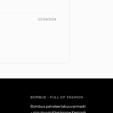
02/04/2024
BOMBUS - FULL OF FASHION
Bombus palvelee takuuvarmasti
- niin myymälässämme Kemissä,