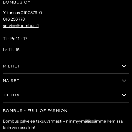
BOMBUS OY
Y-tunnus 0190879-0
016 256 778
service@bombus.fi
Ti - Pe 11 - 17
La 11 - 15
MIEHET
Vaatteet
NAISET
Kengät
Vaatteet
Laukut & lompakot
TIETOA
Naisten kengät
Asusteet
Tilaa uutiskirje
Laukut & lompakot
BOMBUS - FULL OF FASHION
ALE
Asiakaspalvelu
Asusteet
Bombus palvelee takuuvarmasti - niin myymälässämme Kemissä,
Toimitus- ja maksuehdot
kuin verkossakin!