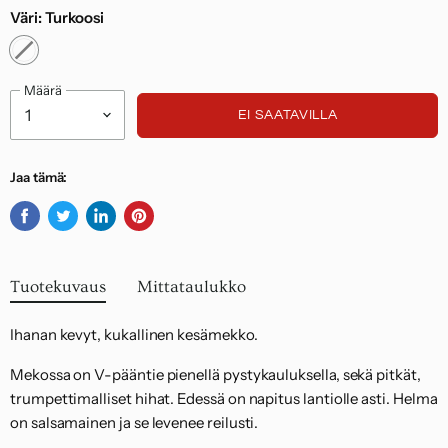
alueelta 14,95 euroa.
Väri:
Turkoosi
Noudatamme kuluttajasuojalakia.
Määrä
EI SAATAVILLA
Jaa tämä:
Jaa
Twiittaa
Jaa
Kiinnitä
Facebookissa
Twitterissä
LinkedInissä
Pinterestiin
Tuotekuvaus
Mittataulukko
Ihanan kevyt, kukallinen kesämekko.
Mekossa on V-pääntie pienellä pystykauluksella, sekä pitkät,
trumpettimalliset hihat. Edessä on napitus lantiolle asti. Helma
on salsamainen ja se levenee reilusti.