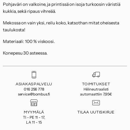
Pohjaväri on valkoine, ja printissä on isoja turkoosin väristiä
kukkia, sekä ripaus vihreää.
Mekossa on vain yksi, reilu koko, katsothan mitat oheisesta
taulukosta!
Materiaali: 100 % viskoosi.
Konepesu 30 asteessa.
ASIAKASPALVELU
TOIMITUKSET
016 256 778
Hiilineutraalisti
service@bombus.fi
automaattiin 7,95€
MYYMÄLÄ
TILAA UUTISKIRJE
TI - PE 11 - 17,
LA 11 - 15