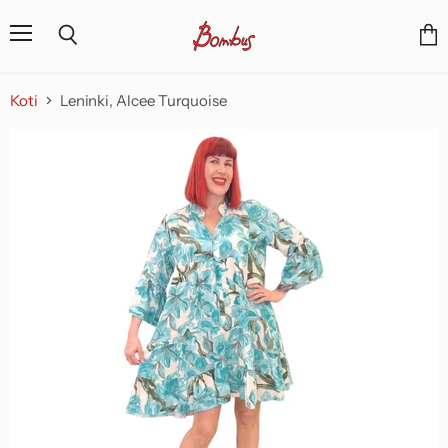
Valikko
Näyt
Haku
osto
Koti
Leninki, Alcee Turquoise