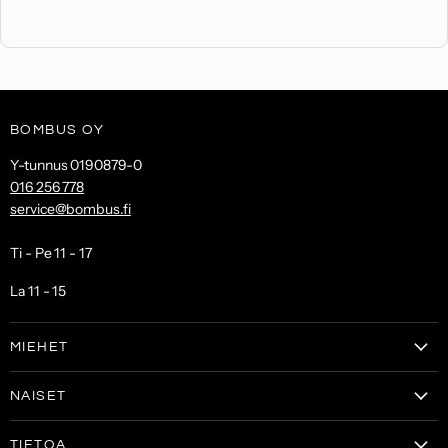
BOMBUS OY
Y-tunnus 0190879-0
016 256 778
service@bombus.fi
Ti - Pe 11 - 17
La 11 - 15
MIEHET
Vaatteet
NAISET
Kengät
Vaatteet
Laukut & lompakot
TIETOA