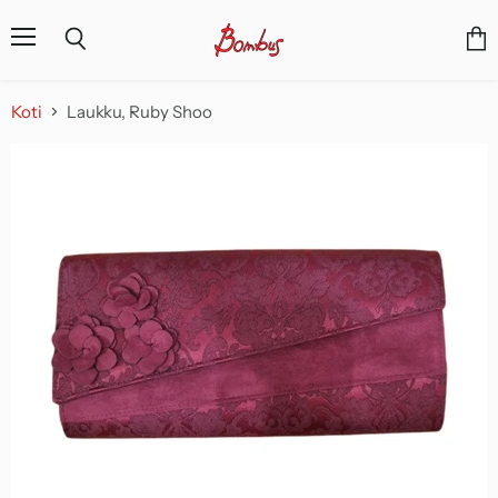
Valikko
Näyt
Haku
osto
Koti
Laukku, Ruby Shoo