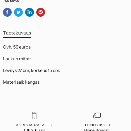
Jaa tämä:
Jaa
Twiittaa
Jaa
Kiinnitä
Facebookissa
Twitterissä
LinkedInissä
Pinterestiin
Tuotekuvaus
Ovh. 59 euroa.
Laukun mitat:
Leveys 27 cm, korkeus 15 cm.
Materiaali: kangas.
ASIAKASPALVELU
TOIMITUKSET
016 256 778
Hiilineutraalisti