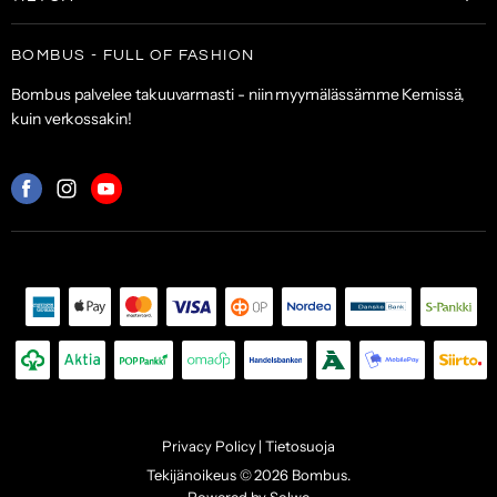
Naisten kengät
Asusteet
Tilaa uutiskirje
Laukut & lompakot
BOMBUS - FULL OF FASHION
ALE
Asiakaspalvelu
Asusteet
Bombus palvelee takuuvarmasti - niin myymälässämme Kemissä,
Toimitus- ja maksuehdot
kuin verkossakin!
Palautuskäytäntö
Palveluehdot
Mistä
Mistä
Mistä
löydät
löydät
löydät
meidät:
meidät:
meidät:
Facebook
Instagram
Youtube
Privacy Policy | Tietosuoja
Tekijänoikeus © 2026 Bombus.