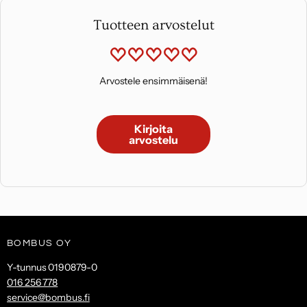
Tuotteen arvostelut
Arvostele ensimmäisenä!
Kirjoita
arvostelu
BOMBUS OY
Y-tunnus 0190879-0
016 256 778
service@bombus.fi