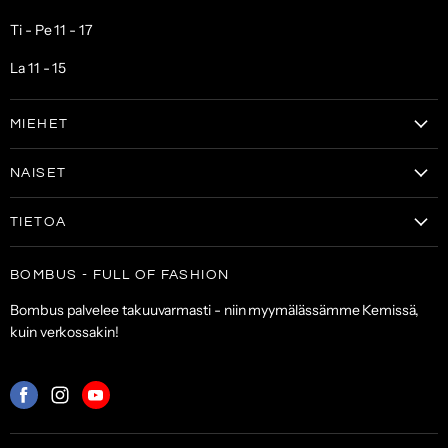
Ti - Pe 11 - 17
La 11 - 15
MIEHET
Vaatteet
NAISET
Kengät
Vaatteet
Laukut & lompakot
TIETOA
Naisten kengät
Asusteet
Tilaa uutiskirje
Laukut & lompakot
BOMBUS - FULL OF FASHION
ALE
Asiakaspalvelu
Asusteet
Bombus palvelee takuuvarmasti - niin myymälässämme Kemissä,
Toimitus- ja maksuehdot
kuin verkossakin!
Palautuskäytäntö
Palveluehdot
Mistä
Mistä
Mistä
löydät
löydät
löydät
meidät:
meidät:
meidät: