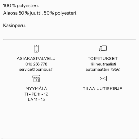
100 % polyesteri.
Alaosa 50 % juutti, 50 % polyesteri.
Käsinpesu.
ASIAKASPALVELU
TOIMITUKSET
016 256 778
Hiilineutraalisti
service@bombus.fi
automaattiin 7,95€
MYYMÄLÄ
TILAA UUTISKIRJE
TI - PE 11 - 17,
LA 11 - 15