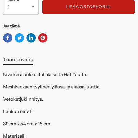
Noudatamme kuluttajasuojalakia.
LISÄÄ OSTOSKORIIN
Jaa tämä:
Jaa
Twiittaa
Jaa
Kiinnitä
Facebookissa
Twitterissä
LinkedInissä
Pinterestiin
Tuotekuvaus
Kiva kesälaukku italialaiselta Hat Youlta.
Meshkankaan tyylinen yläosa, ja alaosa juuttia.
Vetoketjukiinnitys.
Laukun mitat:
39 cm x 54 cm x 15 cm.
Materiaali: