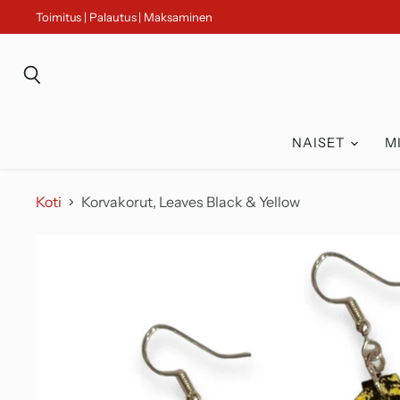
Toimitus | Palautus | Maksaminen
Haku
NAISET
M
Koti
Korvakorut, Leaves Black & Yellow