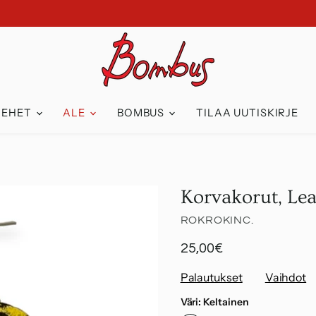
IEHET
ALE
BOMBUS
TILAA UUTISKIRJE
Korvakorut, Lea
ROKROKINC.
25,00€
Palautukset
Vaihdot
Väri:
Keltainen