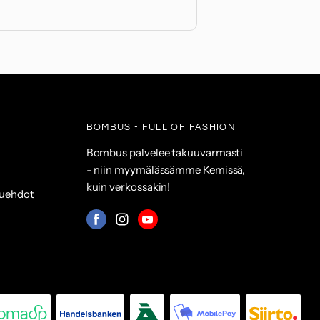
BOMBUS - FULL OF FASHION
Bombus palvelee takuuvarmasti
- niin myymälässämme Kemissä,
kuin verkossakin!
suehdot
Mistä
Mistä
Mistä
löydät
löydät
löydät
meidät:
meidät:
meidät:
Facebook
Instagram
Youtube