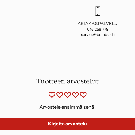
ASIAKASPALVELU
016 256 778
service@bombus.fi
Tuotteen arvostelut
Arvostele ensimmäisenä!
Kirjoita arvostelu