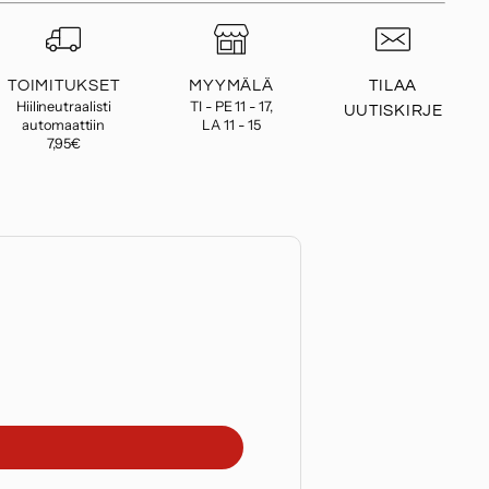
TOIMITUKSET
MYYMÄLÄ
TILAA
Hiilineutraalisti
TI - PE 11 - 17,
UUTISKIRJE
automaattiin
LA 11 - 15
7,95€