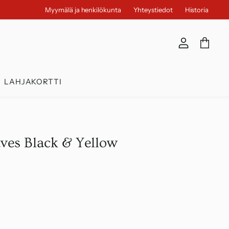
Myymälä ja henkilökunta
Yhteystiedot
Historia
Näytä
Näytä
tili
ostosko
LAHJAKORTTI
ves Black & Yellow