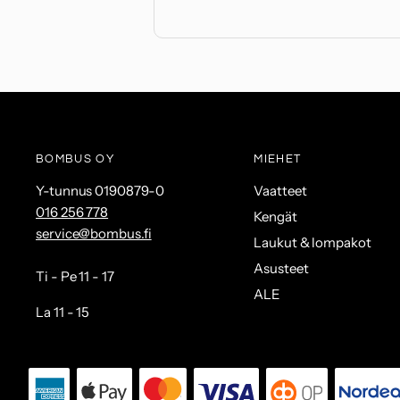
BOMBUS OY
MIEHET
Y-tunnus 0190879-0
Vaatteet
016 256 778
Kengät
service@bombus.fi
Laukut & lompakot
Asusteet
Ti - Pe 11 - 17
ALE
La 11 - 15