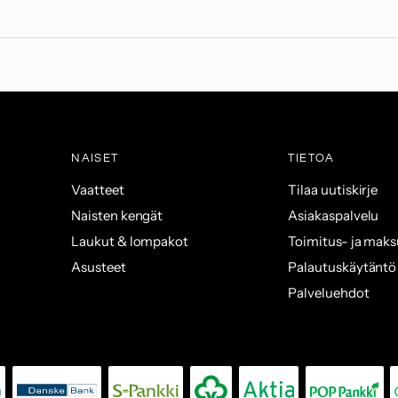
NAISET
TIETOA
Vaatteet
Tilaa uutiskirje
Naisten kengät
Asiakaspalvelu
Laukut & lompakot
Toimitus- ja mak
Asusteet
Palautuskäytäntö
Palveluehdot