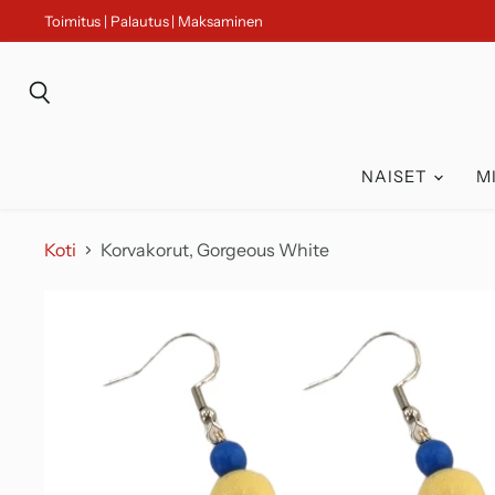
Toimitus | Palautus | Maksaminen
Haku
NAISET
M
Koti
Korvakorut, Gorgeous White