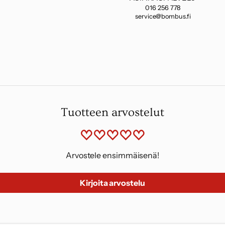
016 256 778
service@bombus.fi
Tuotteen arvostelut
Arvostele ensimmäisenä!
Kirjoita arvostelu