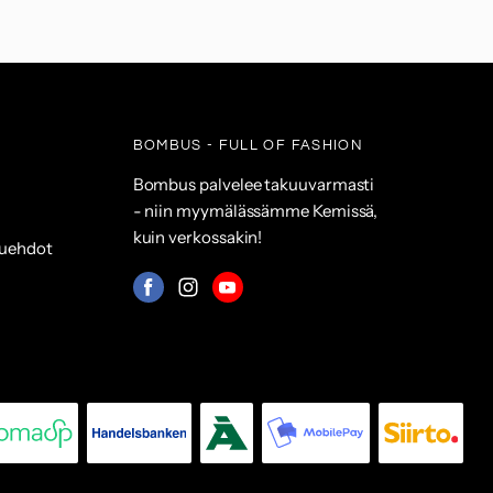
BOMBUS - FULL OF FASHION
Bombus palvelee takuuvarmasti
- niin myymälässämme Kemissä,
kuin verkossakin!
suehdot
Mistä
Mistä
Mistä
löydät
löydät
löydät
meidät:
meidät:
meidät:
Facebook
Instagram
Youtube