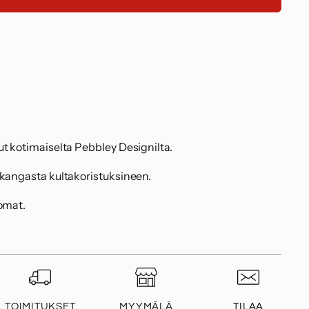
X
X
n
n
t kotimaiselta Pebbley Designilta.
 kangasta kultakoristuksineen.
tomat.
TOIMITUKSET
MYYMÄLÄ
TILAA