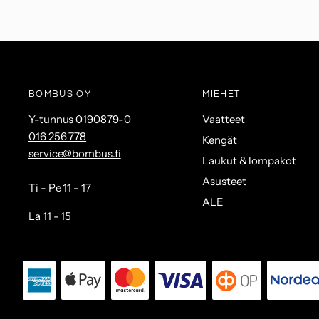
BOMBUS OY
MIEHET
Y-tunnus 0190879-0
Vaatteet
016 256 778
Kengät
service@bombus.fi
Laukut & lompakot
Asusteet
Ti - Pe 11 - 17
ALE
La 11 - 15