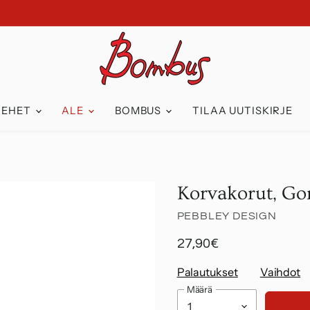
IEHET
ALE
BOMBUS
TILAA UUTISKIRJE
Korvakorut, Go
PEBBLEY DESIGN
27,90€
Palautukset
Vaihdot
Määrä