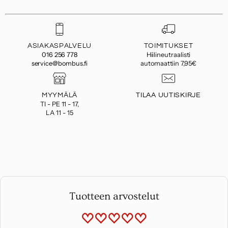
ASIAKASPALVELU
TOIMITUKSET
016 256 778
Hiilineutraalisti
service@bombus.fi
automaattiin 7,95€
MYYMÄLÄ
TILAA UUTISKIRJE
TI - PE 11 - 17,
LA 11 - 15
Tuotteen arvostelut