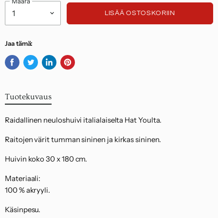
Määrä
Noudatamme kuluttajasuojalakia.
LISÄÄ OSTOSKORIIN
Jaa tämä:
Jaa
Twiittaa
Jaa
Kiinnitä
Facebookissa
Twitterissä
LinkedInissä
Pinterestiin
Tuotekuvaus
Raidallinen neuloshuivi italialaiselta Hat Youlta.
Raitojen värit tumman sininen ja kirkas sininen.
Huivin koko 30 x 180 cm.
Materiaali:
100 % akryyli.
Käsinpesu.