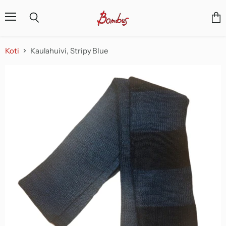
Valikko
Näyt
Haku
osto
Koti
Kaulahuivi, Stripy Blue