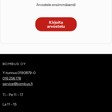
Arvostele ensimmäisenä!
Kirjoita
arvostelu
BOMBUS OY
Y-tunnus 0190879-0
016 256 778
service@bombus.fi
Ti - Pe 11 - 17
La 11 - 15