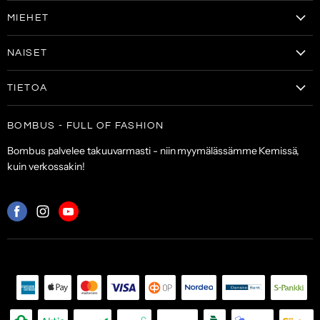
MIEHET
Vaatteet
NAISET
Kengät
Vaatteet
Laukut & lompakot
TIETOA
Naisten kengät
Asusteet
Tilaa uutiskirje
Laukut & lompakot
BOMBUS - FULL OF FASHION
ALE
Asiakaspalvelu
Asusteet
Bombus palvelee takuuvarmasti - niin myymälässämme Kemissä,
Toimitus- ja maksuehdot
kuin verkossakin!
Palautuskäytäntö
Palveluehdot
Mistä
Mistä
Mistä
löydät
löydät
löydät
meidät:
meidät:
meidät:
Facebook
Instagram
Youtube