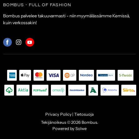
Laukut & lompakot
BOMBUS - FULL OF FASHION
ALE
Asiakaspalvelu
Asusteet
Bombus palvelee takuuvarmasti - niin myymälässämme Kemissä,
Toimitus- ja maksuehdot
kuin verkossakin!
Palautuskäytäntö
Palveluehdot
Mistä
Mistä
Mistä
löydät
löydät
löydät
meidät:
meidät:
meidät:
Facebook
Instagram
Youtube
Privacy Policy | Tietosuoja
Tekijänoikeus © 2026 Bombus.
Powered by Solwe