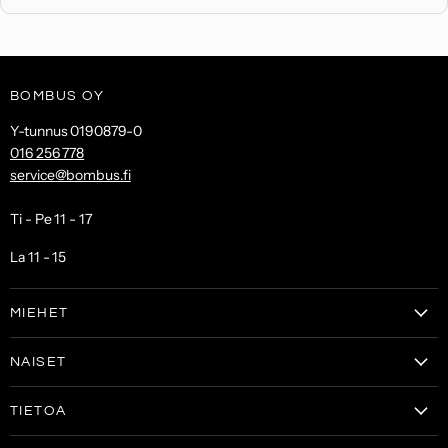
BOMBUS OY
Y-tunnus 0190879-0
016 256 778
service@bombus.fi
Ti - Pe 11 - 17
La 11 - 15
MIEHET
Vaatteet
NAISET
Kengät
Vaatteet
Laukut & lompakot
TIETOA
Naisten kengät
Asusteet
Tilaa uutiskirje