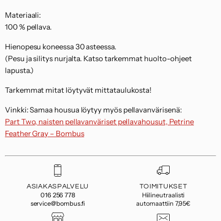
Materiaali:
100 % pellava.
Hienopesu koneessa 30 asteessa.
(Pesu ja silitys nurjalta. Katso tarkemmat huolto-ohjeet
lapusta.)
Tarkemmat mitat löytyvät mittataulukosta!
Vinkki: Samaa housua löytyy myös pellavanvärisenä:
Part Two, naisten pellavanväriset pellavahousut, Petrine
Feather Gray – Bombus
ASIAKASPALVELU
TOIMITUKSET
016 256 778
Hiilineutraalisti
service@bombus.fi
automaattiin 7,95€