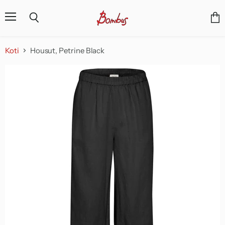
Valikko
Näyt
Haku
osto
Koti
Housut, Petrine Black