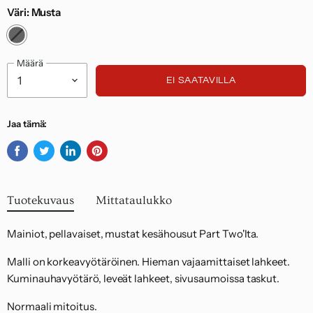
Suomessa 7,95 euroa ja palautukset EU:n
Väri:
Musta
alueelta 14,95 euroa.
Noudatamme kuluttajasuojalakia.
Määrä
EI SAATAVILLA
Jaa tämä:
Jaa
Twiittaa
Jaa
Kiinnitä
Facebookissa
Twitterissä
LinkedInissä
Pinterestiin
Tuotekuvaus
Mittataulukko
Mainiot, pellavaiset, mustat kesähousut Part Two'lta.
Malli on korkeavyötäröinen. Hieman vajaamittaiset lahkeet.
Kuminauhavyötärö, leveät lahkeet, sivusaumoissa taskut.
Normaali mitoitus.