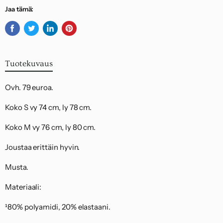
Jaa tämä:
Jaa
Twiittaa
Jaa
Kiinnitä
Facebookissa
Twitterissä
LinkedInissä
Pinterestiin
Tuotekuvaus
Ovh. 79 euroa.
Koko S vy 74 cm, ly 78 cm.
Koko M vy 76 cm, ly 80 cm.
Joustaa erittäin hyvin.
Musta.
Materiaali:
¹80% polyamidi, 20% elastaani.