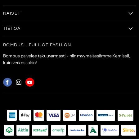
Vaatteet
NAISET
Kengät
Vaatteet
Laukut & lompakot
TIETOA
Naisten kengät
Asusteet
Tilaa uutiskirje
Laukut & lompakot
BOMBUS - FULL OF FASHION
ALE
Asiakaspalvelu
Asusteet
Bombus palvelee takuuvarmasti - niin myymälässämme Kemissä,
Toimitus- ja maksuehdot
kuin verkossakin!
Palautuskäytäntö
Palveluehdot
Mistä
Mistä
Mistä
löydät
löydät
löydät
meidät:
meidät:
meidät:
Facebook
Instagram
Youtube