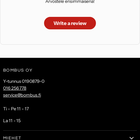
Arvostele ensimmäisenä!
Write a review
BOMBUS OY
Y-tunnus 0190879-0
016 256 778
service@bombus.fi
Ti - Pe 11 - 17
La 11 - 15
MIEHET