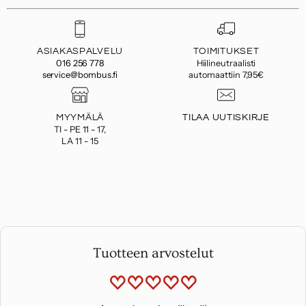
ASIAKASPALVELU
TOIMITUKSET
016 256 778
Hiilineutraalisti
service@bombus.fi
automaattiin 7,95€
MYYMÄLÄ
TILAA UUTISKIRJE
TI - PE 11 - 17,
LA 11 - 15
Tuotteen arvostelut