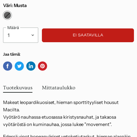
alueelta 14,95 euroa.
Väri:
Musta
Noudatamme kuluttajasuojalakia.
Määrä
EI SAATAVILLA
Jaa tämä:
Jaa
Twiittaa
Jaa
Kiinnitä
Facebookissa
Twitterissä
LinkedInissä
Pinterestiin
Tuotekuvaus
Mittataulukko
Makeat leopardikuosiset, hieman sporttityyliset housut
Macilta.
Vyötärö nauhassa etuosassa kiristysnauhat, ja takaosa
vyötäröstä on kuminauhaa, jossa lukee "movement".
Edessä vinot hopeanväriset vetoketjutaskut, hieman alaspäin