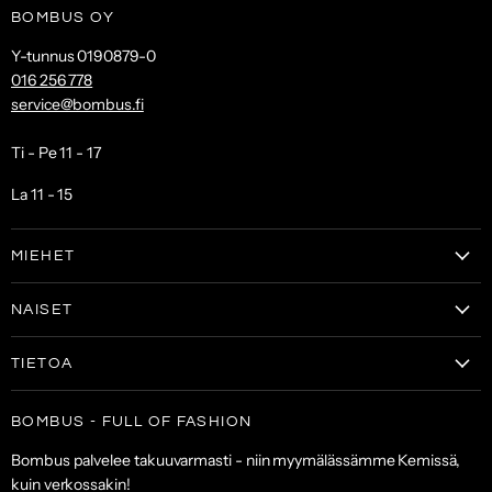
BOMBUS OY
Y-tunnus 0190879-0
016 256 778
service@bombus.fi
Ti - Pe 11 - 17
La 11 - 15
MIEHET
Vaatteet
NAISET
Kengät
Vaatteet
Laukut & lompakot
TIETOA
Naisten kengät
Asusteet
Tilaa uutiskirje
Laukut & lompakot
BOMBUS - FULL OF FASHION
ALE
Asiakaspalvelu
Asusteet
Bombus palvelee takuuvarmasti - niin myymälässämme Kemissä,
Toimitus- ja maksuehdot
kuin verkossakin!