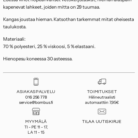
kapenevat lahkeet, joiden mitta on 29 tuumaa.
Kangas joustaa hieman. Katsothan tarkemmat mitat oheisesta
taulukosta.
Materiaali:
70 % polyesteri, 25 % viskoosi, 5 % elastaani.
Hienopesu koneessa 30 asteessa.
ASIAKASPALVELU
TOIMITUKSET
016 256 778
Hiilineutraalisti
service@bombus.fi
automaattiin 7,95€
MYYMÄLÄ
TILAA UUTISKIRJE
TI - PE 11 - 17,
LA 11 - 15