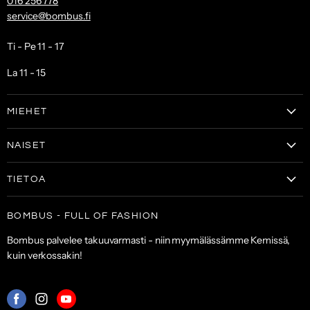
016 256 778
service@bombus.fi
Ti - Pe 11 - 17
La 11 - 15
MIEHET
Vaatteet
NAISET
Kengät
Vaatteet
Laukut & lompakot
TIETOA
Naisten kengät
Asusteet
Tilaa uutiskirje
Laukut & lompakot
BOMBUS - FULL OF FASHION
ALE
Asiakaspalvelu
Asusteet
Bombus palvelee takuuvarmasti - niin myymälässämme Kemissä,
Toimitus- ja maksuehdot
kuin verkossakin!
Palautuskäytäntö
Palveluehdot
Mistä
Mistä
Mistä