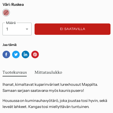
Väri:
Ruskea
Noudatamme kuluttajasuojalakia.
Määrä
EI SAATAVILLA
Jaa tämä:
Jaa
Twiittaa
Jaa
Kiinnitä
Facebookissa
Twitterissä
LinkedInissä
Pinterestiin
Tuotekuvaus
Mittataulukko
Ihanat, kimaltavat kuparinväriset lurexhousut Mappilta.
Samaan sarjaan saatavana myös kaunis pusero!
Housussa on kuminauhavyötärö, joka joustaa tosi hyvin, sekä
leveät lahkeet. Kangas tosi miellyttävän tuntuinen.