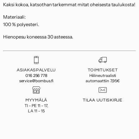
Kaksi kokoa, katsothan tarkemmat mitat oheisesta taulukosta!
Materiaali:
100 % polyesteri.
Hienopesu koneessa 30 asteessa.
ASIAKASPALVELU
TOIMITUKSET
016 256 778
Hiilineutraalisti
service@bombus.fi
automaattiin 7,95€
MYYMÄLÄ
TILAA UUTISKIRJE
TI - PE 11 - 17,
LA 11 - 15