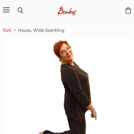
Valikko
Näyt
Haku
osto
Koti
Housu, Wide Sparkling