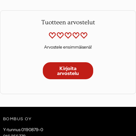
Tuotteen arvostelut
Arvostele ensimmäisenä!
Kirjoita
arvostelu
BOMBUS OY
Y-tunnus 0190879-0