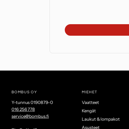
BOMBUS OY
MIEHET
Y-tunnus 0190879-0
Vaatteet
016 256 778
Kengät
service@bombus.fi
Laukut & lompakot
Asusteet