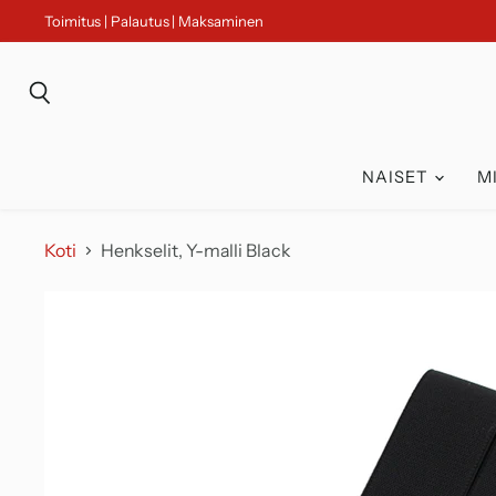
Toimitus | Palautus | Maksaminen
Haku
NAISET
M
Koti
Henkselit, Y-malli Black