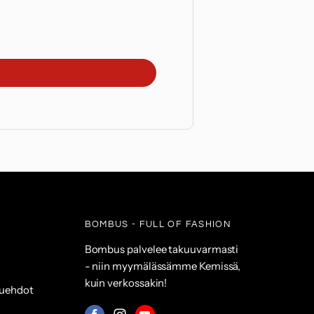
BOMBUS - FULL OF FASHION
Bombus palvelee takuuvarmasti
- niin myymälässämme Kemissä,
kuin verkossakin!
suehdot
Mistä
Mistä
Mistä