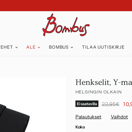
IEHET
ALE
BOMBUS
TILAA UUTISKIRJE
Henkselit, Y-ma
HELSINGIN OLKAIN
Alkuperäine
Nyk
Ei saatavilla
22,95€
10,
Palautukset
Vaihdot
Koko