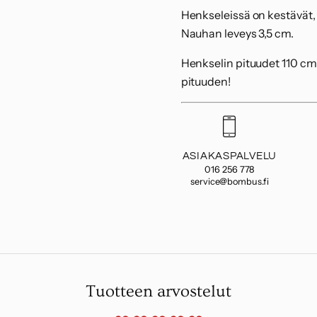
Henkseleissä on kestävät,
Nauhan leveys 3,5 cm.
Henkselin pituudet 110 cm
pituuden!
ASIAKASPALVELU
016 256 778
service@bombus.fi
Tuotteen arvostelut