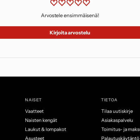
Arvostele ensimmäisenä!
Kirjoita arvostelu
NAISET
TIETOA
Vaatteet
Tilaa uutiskirje
Naisten kengät
Asiakaspalvelu
Laukut & lompakot
Toimitus- ja mak
Asusteet
Palautuskäytäntö