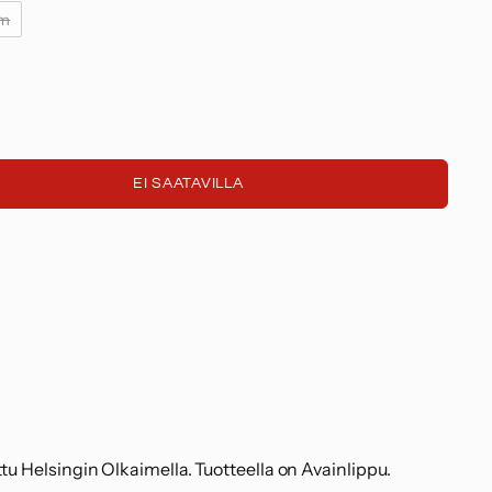
cm
X
X
EI SAATAVILLA
n
n
.
ttu Helsingin Olkaimella. Tuotteella on Avainlippu.