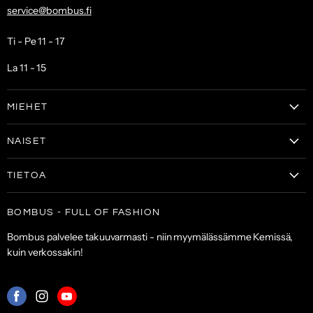
service@bombus.fi
Ti - Pe 11 - 17
La 11 - 15
MIEHET
Vaatteet
NAISET
Kengät
Vaatteet
Laukut & lompakot
TIETOA
Naisten kengät
Asusteet
Tilaa uutiskirje
Laukut & lompakot
BOMBUS - FULL OF FASHION
ALE
Asiakaspalvelu
Asusteet
Bombus palvelee takuuvarmasti - niin myymälässämme Kemissä,
Toimitus- ja maksuehdot
kuin verkossakin!
Palautuskäytäntö
Palveluehdot
Mistä
Mistä
Mistä
löydät
löydät
löydät