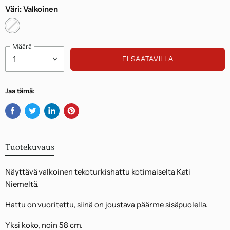
Väri:
Valkoinen
Noudatamme kuluttajasuojalakia.
Määrä
EI SAATAVILLA
Jaa tämä:
Jaa
Twiittaa
Jaa
Kiinnitä
Facebookissa
Twitterissä
LinkedInissä
Pinterestiin
Tuotekuvaus
Näyttävä valkoinen tekoturkishattu kotimaiselta Kati
Niemeltä.
Hattu on vuoritettu, siinä on joustava päärme sisäpuolella.
Yksi koko, noin 58 cm.