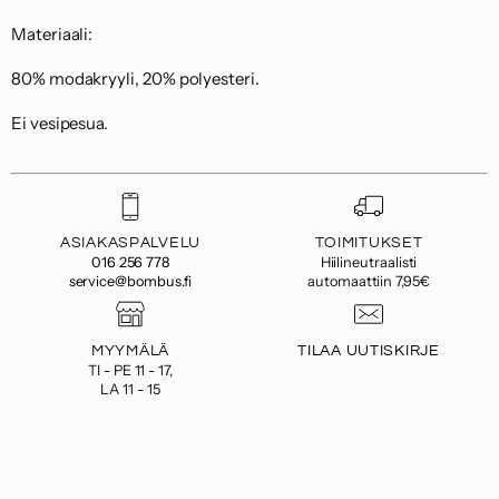
Materiaali:
80% modakryyli, 20% polyesteri.
Ei vesipesua.
ASIAKASPALVELU
TOIMITUKSET
016 256 778
Hiilineutraalisti
service@bombus.fi
automaattiin 7,95€
MYYMÄLÄ
TILAA UUTISKIRJE
TI - PE 11 - 17,
LA 11 - 15