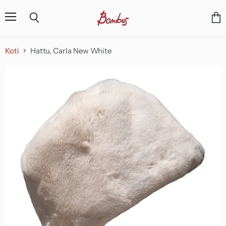
Valikko
Näyt
Haku
osto
Koti
Hattu, Carla New White