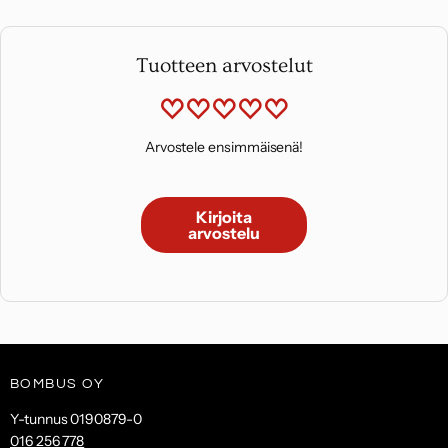
Tuotteen arvostelut
Arvostele ensimmäisenä!
Kirjoita
arvostelu
BOMBUS OY
Y-tunnus 0190879-0
016 256 778