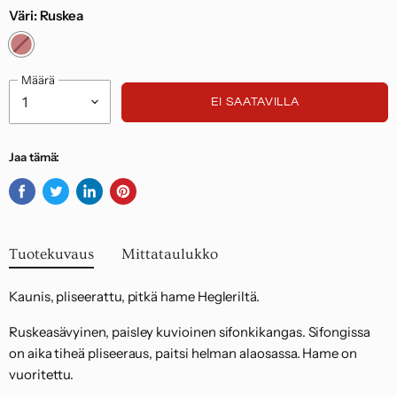
Suomessa 7,95 euroa ja palautukset EU:n
Väri:
Ruskea
alueelta 14,95 euroa.
Noudatamme kuluttajasuojalakia.
Määrä
EI SAATAVILLA
Jaa tämä:
Jaa
Twiittaa
Jaa
Kiinnitä
Facebookissa
Twitterissä
LinkedInissä
Pinterestiin
Tuotekuvaus
Mittataulukko
Kaunis, pliseerattu, pitkä hame Hegleriltä.
Ruskeasävyinen, paisley kuvioinen sifonkikangas. Sifongissa
on aika tiheä pliseeraus, paitsi helman alaosassa. Hame on
vuoritettu.