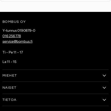
BOMBUS OY
Y-tunnus 0190879-0
016 256 778
service@bombus.fi
Ti - Pe 11 - 17
La 11 - 15
MIEHET
Vaatteet
NAISET
Kengät
Vaatteet
Laukut & lompakot
TIETOA
Naisten kengät
Asusteet
Tilaa uutiskirje