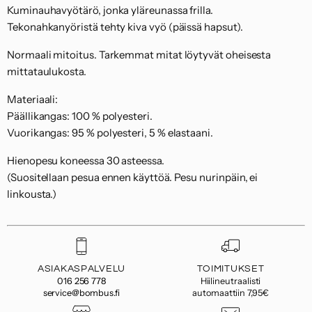
Kuminauhavyötärö, jonka yläreunassa frilla.
Tekonahkanyöristä tehty kiva vyö (päissä hapsut).
Normaali mitoitus. Tarkemmat mitat löytyvät oheisesta
mittataulukosta.
Materiaali:
Päällikangas: 100 % polyesteri.
Vuorikangas: 95 % polyesteri, 5 % elastaani.
Hienopesu koneessa 30 asteessa.
(Suositellaan pesua ennen käyttöä. Pesu nurinpäin, ei
linkousta.)
ASIAKASPALVELU
TOIMITUKSET
016 256 778
Hiilineutraalisti
service@bombus.fi
automaattiin 7,95€