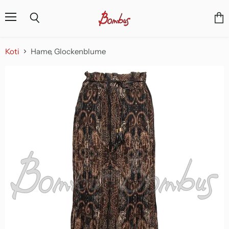
Valikko
Näyt
Haku
osto
Koti
Hame, Glockenblume