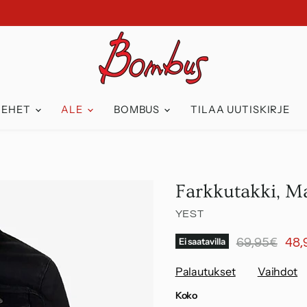
IEHET
ALE
BOMBUS
TILAA UUTISKIRJE
Farkkutakki, M
YEST
Alkuperäine
Nyk
Ei saatavilla
69,95€
48,
Palautukset
Vaihdot
Koko