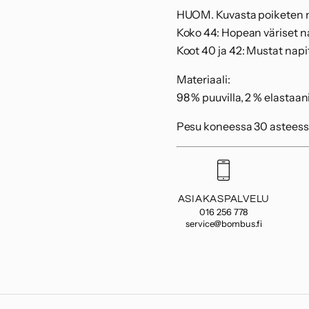
HUOM. Kuvasta poiketen n
Koko 44: Hopean väriset na
Koot 40 ja 42: Mustat napi
Materiaali:
98 % puuvilla, 2 % elastaan
Pesu koneessa 30 asteess
ASIAKASPALVELU
016 256 778
service@bombus.fi