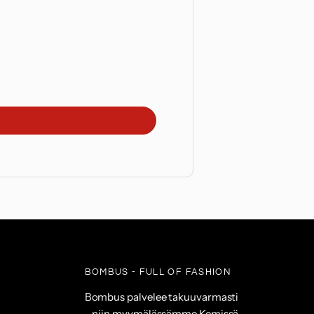
BOMBUS - FULL OF FASHION
Bombus palvelee takuuvarmasti
- niin myymälässämme Kemissä,