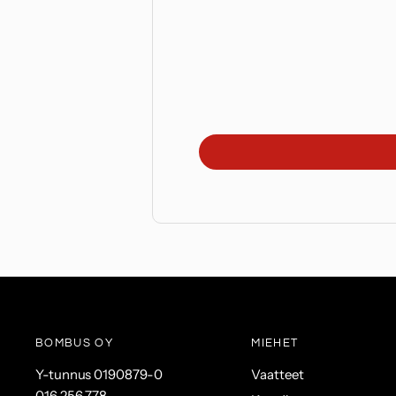
BOMBUS OY
MIEHET
Y-tunnus 0190879-0
Vaatteet
016 256 778