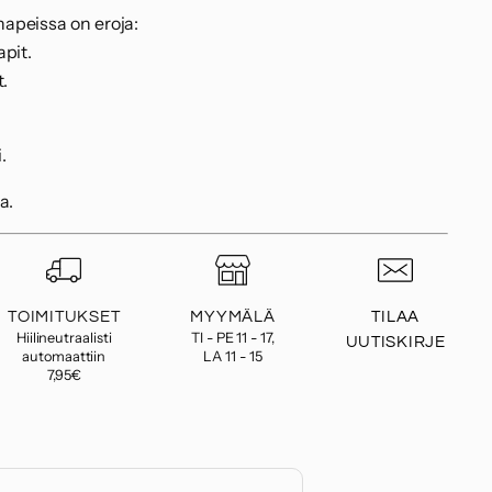
apeissa on eroja:
pit.
t.
i.
a.
TOIMITUKSET
MYYMÄLÄ
TILAA
Hiilineutraalisti
TI - PE 11 - 17,
UUTISKIRJE
automaattiin
LA 11 - 15
7,95€