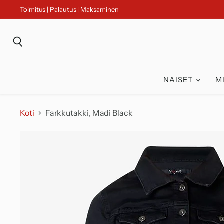
Toimitus | Palautus | Maksaminen
Haku
NAISET
M
Koti
Farkkutakki, Madi Black