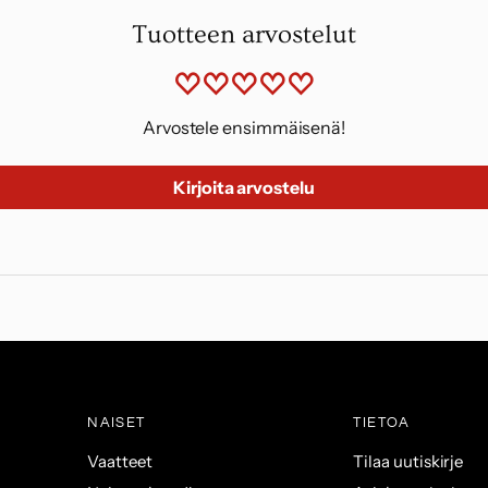
Tuotteen arvostelut
Arvostele ensimmäisenä!
Kirjoita arvostelu
NAISET
TIETOA
Vaatteet
Tilaa uutiskirje