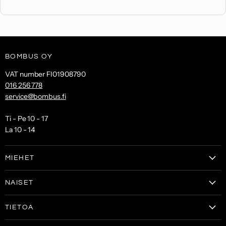
BOMBUS OY
VAT number FI01908790
016 256 778
service@bombus.fi
Ti - Pe 10 - 17
La 10 - 14
MIEHET
Clothes
NAISET
Shoes
Clothes
Bags & wallets
TIETOA
Women's shoes
Accessories
Tilaa uutiskirje