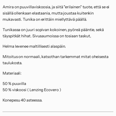
Amira on puuvillaviskoosia, ja siitä "erilainen" tuote, että se ei
sisällä ollenkaan elastaania, mutta joustaa kuitenkin
mukavasti. Tunika on erittäin miellyttävä päällä.
Tunikassa on juuri sopivan kokoinen, pyöreä pääntie, sekä
täyspitkät hihat. Sivusaumoissa on tosiaan taskut,
Helma levenee maltillisesti alaspäin.
Mitoitus on normaali, katsothan tarkemmat mitat oheisesta
taulukosta.
Materiaali:
50 % puuvilla
50 % viskoosi ( Lenzing Ecovero )
Konepesu 40 asteessa.