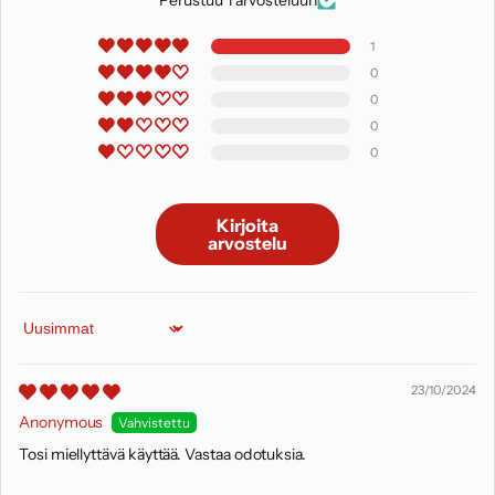
Perustuu 1 arvosteluun
1
0
0
0
0
Kirjoita
arvostelu
Sort by
23/10/2024
Anonymous
Tosi miellyttävä käyttää. Vastaa odotuksia.