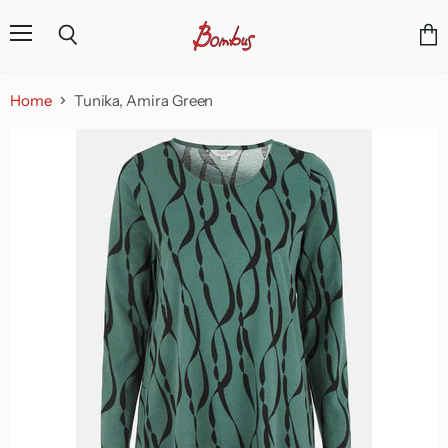
Menu
Vie
Search
cart
Home
Tunika, Amira Green