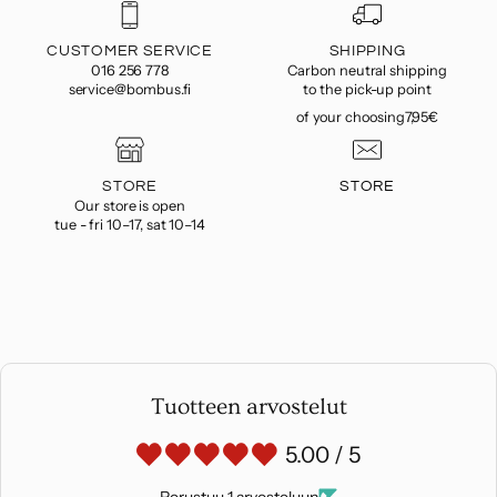
CUSTOMER SERVICE
SHIPPING
016 256 778
Carbon neutral shipping
service@bombus.fi
to the pick-up point
of your choosing7,95€
STORE
STORE
Our store is open
tue - fri 10–17, sat 10–14
Tuotteen arvostelut
5.00 / 5