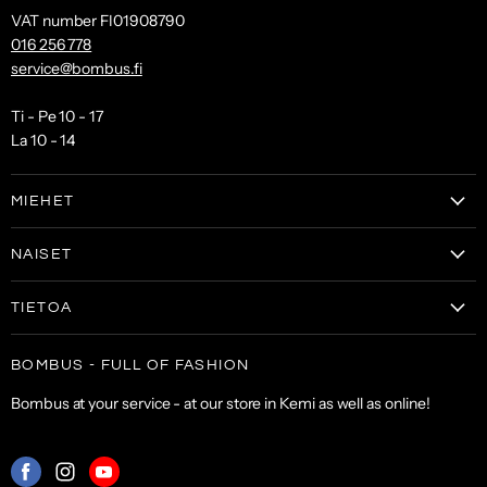
VAT number FI01908790
016 256 778
service@bombus.fi
Ti - Pe 10 - 17
La 10 - 14
MIEHET
Clothes
NAISET
Shoes
Clothes
Bags & wallets
TIETOA
Women's shoes
Accessories
Tilaa uutiskirje
Bags and wallets
BOMBUS - FULL OF FASHION
SALE
Customer service
Accessories
Bombus at your service - at our store in Kemi as well as online!
Shipping and payment
Return policy
Find
Find
Find
Terms of service