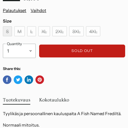
Noudatamme kuluttajasuojalakia.
Palautukset
Vaihdot
Size
S
M
L
XL
2XL
3XL
4XL
Quantity
SOLD OUT
Share this:
Share
Tweet
Share
Pin
on
on
on
on
Facebook
Twitter
LinkedIn
Pinterest
Tuotekuvaus
Kokotaulukko
Tyylikäs ja persoonallinen kauluspaita A Fish Named Frediltä.
Normaali mitoitus.