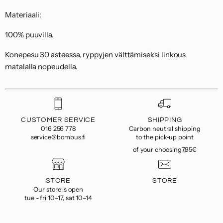
Materiaali:
100% puuvilla.
Konepesu 30 asteessa, ryppyjen välttämiseksi linkous
matalalla nopeudella.
CUSTOMER SERVICE
SHIPPING
016 256 778
Carbon neutral shipping
service@bombus.fi
to the pick-up point
of your choosing7,95€
STORE
STORE
Our store is open
tue - fri 10–17, sat 10–14