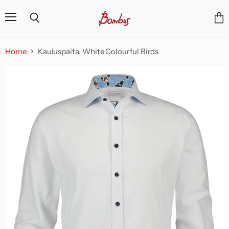
Menu
Vie
Search
cart
Home
Kauluspaita, White Colourful Birds